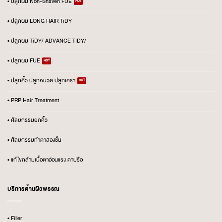
• ปลูกผม Non-Shaven FUE
• ปลูกผม LONG HAIR TiDY
• ปลูกผม TiDY/ ADVANCE TIDY/
• ปลูกผม FUE
• ปลูกคิ้ว ปลูกหนวด ปลูกเครา
• PRP Hair Treatment
• ศัลยกรรมยกคิ้ว
• ศัลยกรรมทำตาสองชั้น
• แก้ไขกล้ามเนื้อตาอ่อนแรง ตาปรือ
บริการด้านผิวพรรณ
• Filler