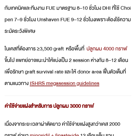
กับเทคนิคและทีมงาน FUE มาตรฐาน 8–10 ชั่วโมง DHI ที่ใช้ Choi
pen 7–9 ชั่วโมง Unshaven FUE 9–12 ชั่วโมงเพราะต้องใช้ความ
ระมัดระวังพิเศษ
ในเคสที่ต้องการ ≥3,500 graft หรือพื้นที่
ปลูกผม 4000 กราฟ
ขึ้นไป แพทย์อาจแนะนำให้แบ่งเป็น 2 session ห่างกัน 8–12 เดือน
เพื่อรักษา graft survival rate และให้ donor area ฟื้นตัวเต็มที่
ตามแนวทาง
ISHRS megasession guidelines
ค่าใช้จ่ายแฝงสำหรับการ ปลูกผม 3000 กราฟ
เนื่องจากระยะเวลาผ่าตัดยาว ค่าใช้จ่ายแฝงสูงกว่าเคส 2000
กราฟ ค่ายา
minoxidil + finasteride
12 เดือนเต็ม รวม