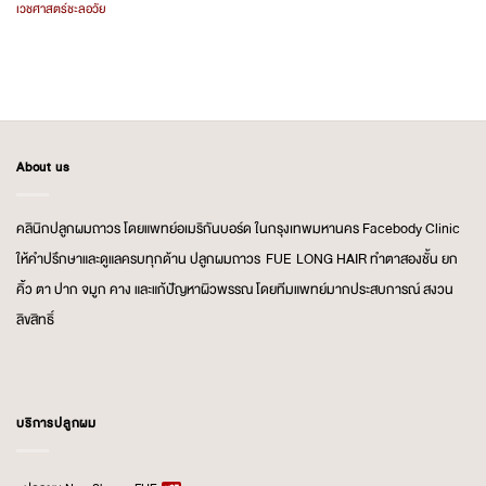
เวชศาสตร์ชะลอวัย
About us
คลินิกปลูกผมถาวร โดยแพทย์อเมริกันบอร์ด ในกรุงเทพมหานคร Facebody Clinic
ให้คำปรึกษาและดูแลครบทุกด้าน ปลูกผมถาวร FUE LONG HAIR ทำตาสองชั้น ยก
คิ้ว ตา ปาก จมูก คาง และแก้ปัญหาผิวพรรณ โดยทีมแพทย์มากประสบการณ์ สงวน
ลิขสิทธิ์
บริการปลูกผม