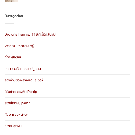
ราคา
Comments
รวม
on
อะไร
ปลูก
บ้าง
ผม
Categories
2026
4000
กราฟ
เคส
ผม
ร่วง
Doctor’s Insights: เจาะลึกเรื่องเส้นผม
ที่
รุนแรง
ข่าวสาร-บทความน่ารู้
ทำตาสองชั้น
บทความศัลยกรรมปลูกผม
รีวิวด้านผิวพรรณและเลเซอร์
รีวิวทำตาสองชั้น Pantip
รีวิวปลูกผม pantip
ศัลยกรรมหน้าอก
สาระปลูกผม