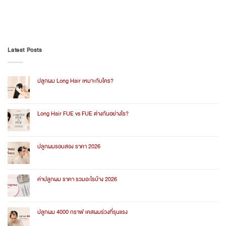
Latest Posts
ปลูกผม Long Hair เหมาะกับใคร?
No
Comments
on
ปลูก
Long Hair FUE vs FUE ต่างกันอย่างไร?
ผม
Long
No
Hair
Comments
เหมาะ
on
กับ
Long
ปลูกผมรอบสอง ราคา 2026
ใคร?
Hair
FUE
No
vs
Comments
FUE
on
ต่าง
ปลูก
ค่าปลูกผม ราคา รวมอะไรบ้าง 2026
กัน
ผม
อย่างไร?
รอบ
No
สอง
Comments
ราคา
on
2026
ค่า
ปลูกผม 4000 กราฟ เคสผมร่วงที่รุนแรง
ปลูก
ผม
No