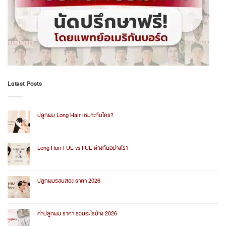
Latest Posts
ปลูกผม Long Hair เหมาะกับใคร?
No
Comments
on
ปลูก
Long Hair FUE vs FUE ต่างกันอย่างไร?
ผม
Long
No
Hair
Comments
เหมาะ
on
กับ
Long
ปลูกผมรอบสอง ราคา 2026
ใคร?
Hair
FUE
No
vs
Comments
FUE
on
ต่าง
ปลูก
ค่าปลูกผม ราคา รวมอะไรบ้าง 2026
กัน
ผม
อย่างไร?
รอบ
No