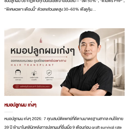
ชั่นปลูกผม ปรากฏแทบทุกวันในโฆษณาออนไลน์ — “ลด 50%”, “แถมฟรี PRP”,
“พิเศษเฉพาะเดือนนี้” ตัวเลขส่วนลดสูง 30–60% ฟังดูคุ้ม...
หมอปลูกผม เก่งๆ
หมอปลูกผม เก่งๆ 2026: 7 คุณสมบัติแพทย์ที่ดีตามมาตรฐานสากล คนไข้ชาย
39 ปี เข้ามาในคลินิกหลังการปลูกผมที่อื่นเมื่อ 9 เดือนก่อน graft survival rate