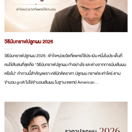
วิธีนับกราฟปลูกผม 2026
วิธีนับกราฟปลูกผม 2026: เข้าใจหน่วยวัดที่แพทย์ใช้ประเมิน หนึ่งในประเด็นที่
คนไข้สับสนที่สุดคือ “วิธีนับกราฟปลูกผม ทำอย่างไร และต่างจากการนับเส้นผม
หรือไม่” คำถามนี้สำคัญเพราะคลินิกคิดราคา ปลูกผม กราฟละเท่าไหร่ ตาม
จำนวน graft ไม่ใช่จำนวนเส้นผม ในฐานะแพทย์ American...