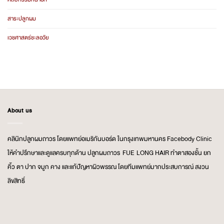
สาระปลูกผม
เวชศาสตร์ชะลอวัย
About us
คลินิกปลูกผมถาวร โดยแพทย์อเมริกันบอร์ด ในกรุงเทพมหานคร Facebody Clinic
ให้คำปรึกษาและดูแลครบทุกด้าน ปลูกผมถาวร FUE LONG HAIR ทำตาสองชั้น ยก
คิ้ว ตา ปาก จมูก คาง และแก้ปัญหาผิวพรรณ โดยทีมแพทย์มากประสบการณ์ สงวน
ลิขสิทธิ์