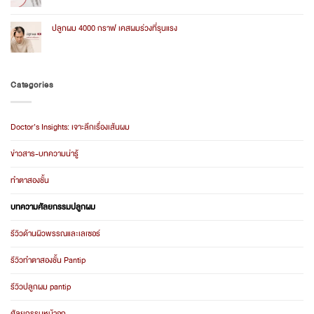
สอง
Comments
ราคา
on
2026
ค่า
ปลูกผม 4000 กราฟ เคสผมร่วงที่รุนแรง
ปลูก
ผม
No
ราคา
Comments
รวม
on
อะไร
ปลูก
บ้าง
ผม
Categories
2026
4000
กราฟ
เคส
ผม
ร่วง
Doctor’s Insights: เจาะลึกเรื่องเส้นผม
ที่
รุนแรง
ข่าวสาร-บทความน่ารู้
ทำตาสองชั้น
บทความศัลยกรรมปลูกผม
รีวิวด้านผิวพรรณและเลเซอร์
รีวิวทำตาสองชั้น Pantip
รีวิวปลูกผม pantip
ศัลยกรรมหน้าอก