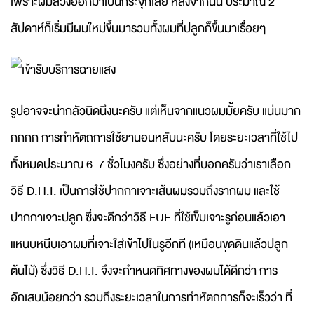
เพราะผมล่วงออกมาเป็นกระจุกเลย หลังจากนั้น ประมาณ 2
สัปดาห์ก็เริ่มมีผมใหม่ขึ้นมารวมทั้งผมที่ปลูกก็ขึ้นมาเรื่อยๆ
รูปอาจจะน่ากลัวนิดนึงนะครับ แต่เห็นจากแนวผมมั้ยครับ แน่นมาก
กกกก การทำหัตถการใช้ยานอนหลับนะครับ โดยระยะเวลาที่ใช้ไป
ทั้งหมดประมาณ 6-7 ชั่วโมงครับ ซึ่งอย่างที่บอกครับว่าเราเลือก
วิธี D.H.I. เป็นการใช้ปากกาเจาะเส้นผมรวมถึงรากผม และใช้
ปากกาเจาะปลูก ซึ่งจะดีกว่าวิธี FUE ที่ใช้เข็มเจาะรูก่อนแล้วเอา
แหนบหนีบเอาผมที่เจาะใส่เข้าไปในรูอีกที (เหมือนขุดดินแล้วปลูก
ต้นไม้) ซึ่งวิธี D.H.I. จึงจะกำหนดทิศทางของผมได้ดีกว่า การ
อักเสบน้อยกว่า รวมถึงระยะเวลาในการทำหัตถการก็จะเร็วว่า ที่