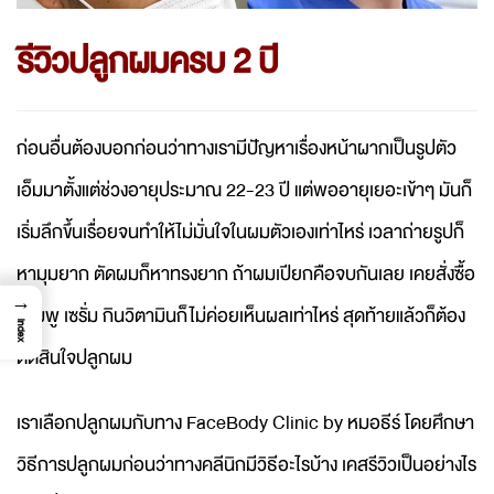
รีวิวปลูกผมครบ 2 ปี
ก่อนอื่นต้องบอกก่อนว่าทางเรามีปัญหาเรื่องหน้าผากเป็นรูปตัว
เอ็มมาตั้งแต่ช่วงอายุประมาณ 22-23 ปี แต่พออายุเยอะเข้าๆ มันก็
เริ่มลึกขึ้นเรื่อยจนทำให้ไม่มั่นใจในผมตัวเองเท่าไหร่ เวลาถ่ายรูปก็
หามุมยาก ตัดผมก็หาทรงยาก ถ้าผมเปียกคือจบกันเลย เคยสั่งซื้อ
→
แชมพู เซรั่ม กินวิตามินก็ไม่ค่อยเห็นผลเท่าไหร่ สุดท้ายแล้วก็ต้อง
Index
ตัดสินใจปลูกผม
เราเลือกปลูกผมกับทาง FaceBody Clinic by หมอธีร์ โดยศึกษา
วิธีการปลูกผมก่อนว่าทางคลีนิกมีวิธีอะไรบ้าง เคสรีวิวเป็นอย่างไร