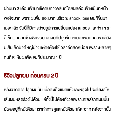
ผ่านมา 3 เดือนเข้ามาเช็คกับทางคลีนิกโดยผลค่อนข้างเป็นที่หน้า
พอใจมากเพราะผมขึ้นเยอะมาก บริเวณ shock loss ผมก็ขึ้นมา
เยอะแล้ว วันนี้ก็มีการถ่ายรูปการเปลี่ยนแปลง เลเซอร และทำ PRP
ก็เห็นผมค่อนข้างขัดเจนมาก ผมที่ปลูกขึ้นมาเยอะพอสมควร แต่ยัง
มีเส้นเล็กบ้างใหญ่บ้าง แต่คงต้องใช้เวลาอีกสักหน่อย เพราะหลายๆ
คนก็จะเห็นผลขัดเจนก็ประมาณ 1 ปี
รีวิวปลูกผม ก่อนครบ 2 ปี
หลังจากการปลูกผมนั้น เมื่อสะเก็ดแผลแห้งและหลุดไป จะส่งผลให้
เส้นผมหลุดร่วงไปด้วย แต่ทั้งนี้ไม่ต้องกังวลเพราะเซลล์รากผมนั้น
ยังคงอยู่ที่หนังศีรษะ เราทำการดูแลหนังศีรษะให้สะอาด หลังจากนั้น