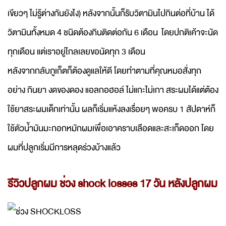
เขียวๆ ไม่รู้ต่างกันยังไง) หลังจากนั้นก็รับวิตามินไปกินต่อที่บ้าน ได้
วิตามินทั้งหมด 4 ชนิดต้องกินติดต่อกัน 6 เดือน โดยปกติเค้าจะนัด
ทุกเดือน แต่เราอยู่ไกลเลยขอนัดทุก 3 เดือน
หลังจากกลับภูเก็ตก็ต้องดูแลให้ดี โดยทำตามที่คุณหมอสั่งทุก
อย่าง กินยา งดของดอง แอลกอฮอล์ ไม่แกะไม่เกา สระผมได้แต่ต้อง
ใช้ยาสระผมเด็กเท่านั้น ผลก็เริ่มแห้งลงเรื่อยๆ พอครบ 1 สัปดาห์ก็
ใช้ตัวน้ำมันมะกอกหมักผมเพื่อเอาคราบเลือดและสะเก็ดออก โดย
ผมที่ปลูกเริ่มมีการหลุดร่วงบ้างแล้ว
รีวิวปลูกผม ช่วง shock losses 17 วัน หลังปลูกผม