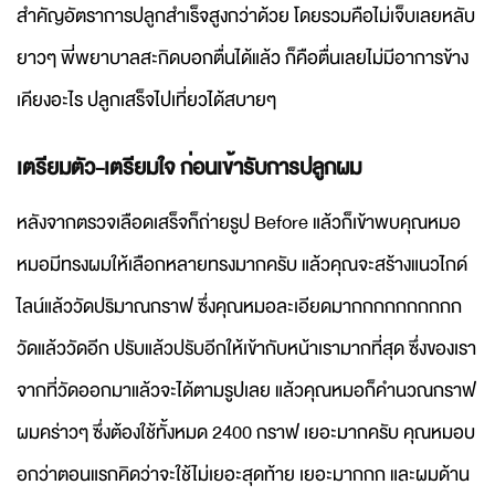
สำคัญอัตราการปลูกสำเร็จสูงกว่าด้วย โดยรวมคือไม่เจ็บเลยหลับ
ยาวๆ พี่พยาบาลสะกิดบอกตื่นได้แล้ว ก็คือตื่นเลยไม่มีอาการข้าง
เคียงอะไร ปลูกเสร็จไปเที่ยวได้สบายๆ
เตรียมตัว-เตรียมใจ ก่อนเข้ารับการปลูกผม
หลังจากตรวจเลือดเสร็จก็ถ่ายรูป Before แล้วก็เข้าพบคุณหมอ
หมอมีทรงผมให้เลือกหลายทรงมากครับ แล้วคุณจะสร้างแนวไกด์
ไลน์แล้ววัดปริมาณกราฟ ซึ่งคุณหมอละเอียดมากกกกกกกกกก
วัดแล้ววัดอีก ปรับแล้วปรับอีกให้เข้ากับหน้าเรามากที่สุด ซึ่งของเรา
จากที่วัดออกมาแล้วจะได้ตามรูปเลย แล้วคุณหมอก็คำนวณกราฟ
ผมคร่าวๆ ซึ่งต้องใช้ทั้งหมด 2400 กราฟ เยอะมากครับ คุณหมอบ
อกว่าตอนแรกคิดว่าจะใช้ไม่เยอะสุดท้าย เยอะมากกก และผมด้าน