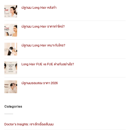
ปลูกผม Long Hair หลังทำ
No
Comments
on
ปลูก
ปลูกผม Long Hair ราคาเท่าไหร่?
ผม
Long
No
Hair
Comments
หลัง
on
ทำ
ปลูก
ปลูกผม Long Hair เหมาะกับใคร?
ผม
Long
No
Hair
Comments
ราคา
on
เท่า
ปลูก
Long Hair FUE vs FUE ต่างกันอย่างไร?
ไหร่?
ผม
Long
No
Hair
Comments
เหมาะ
on
กับ
Long
ปลูกผมรอบสอง ราคา 2026
ใคร?
Hair
FUE
No
vs
Comments
FUE
on
ต่าง
ปลูก
กัน
ผม
Categories
อย่างไร?
รอบ
สอง
ราคา
2026
Doctor’s Insights: เจาะลึกเรื่องเส้นผม