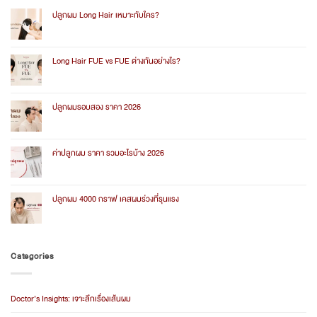
ปลูกผม Long Hair เหมาะกับใคร?
No
Comments
on
ปลูก
Long Hair FUE vs FUE ต่างกันอย่างไร?
ผม
Long
No
Hair
Comments
เหมาะ
on
กับ
Long
ปลูกผมรอบสอง ราคา 2026
ใคร?
Hair
FUE
No
vs
Comments
FUE
on
ต่าง
ปลูก
ค่าปลูกผม ราคา รวมอะไรบ้าง 2026
กัน
ผม
อย่างไร?
รอบ
No
สอง
Comments
ราคา
on
2026
ค่า
ปลูกผม 4000 กราฟ เคสผมร่วงที่รุนแรง
ปลูก
ผม
No
ราคา
Comments
รวม
on
อะไร
ปลูก
บ้าง
ผม
Categories
2026
4000
กราฟ
เคส
ผม
ร่วง
Doctor’s Insights: เจาะลึกเรื่องเส้นผม
ที่
รุนแรง