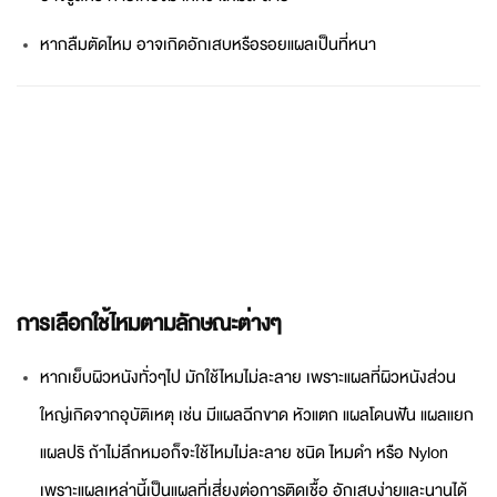
หากลืมตัดไหม อาจเกิดอักเสบหรือรอยแผลเป็นที่หนา
การเลือกใช้ไหมตามลักษณะต่างๆ
หากเย็บผิวหนังทั่วๆไป มักใช้ไหมไม่ละลาย เพราะแผลที่ผิวหนังส่วน
ใหญ่เกิดจากอุบัติเหตุ เช่น มีแผลฉีกขาด หัวแตก แผลโดนฟัน แผลแยก
แผลปริ ถ้าไม่ลึกหมอก็จะใช้ไหมไม่ละลาย ชนิด ไหมดำ หรือ Nylon
เพราะแผลเหล่านี้เป็นแผลที่เสี่ยงต่อการติดเชื้อ อักเสบง่ายและนานได้