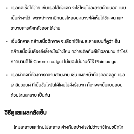
แผลติดเชื้อได้ง่าย เช่นแผลไส้ติ่งแตก จะใช้ไหมไม่ละลายด้านนอก แบบ
เย็บห่างๆไว้ เพราะถ้าหากมีหนองไหลออกมาจะได้เห็นได้ชัดเจน และ
ระบายสารคัดหลั่งออกได้ง่าย
เอ็นฉีกขาด กล้ามเนื้อฉีกขาด จะเลือกใช้ไหมละลายแบบที่ดูว่าเอ็น
กล้ามเนื้อนั้นต้องดึงรั้งอะไรบ้างไหม กว่าจะติดกันดีใช้เวลานานเท่าไหร่
หากนานก็ใช้ Chromic catgut ไม่เยอะไม่นานก็ใช้ Plain catgut
แผลผ่าตัดที่ต้องการความสวยงาม เช่น แผลหน้าท้องคลอดลูก แผล
ผ่าธัยรอยด์ ที่เย็บชั้นไขมันได้โดยไม่ดึงรั้งมาก ก็อาจจะเย็บแบบสอย
ด้วยไหมละลาย เป็นต้น
วิธีดูแลแผลหลังเย็บ
ไหมละลายและไหมไม่ละลาย ต่างกันอย่างไร?ไม่ว่าจะใช้ไหมชนิดใด