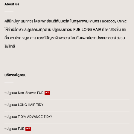
About us
คลินิกปลูกผมถาวร โดยแพทย์อเมริกันบอร์ด ในกรุงเทพมหานคร Facebody Clinic
ให้คำปรึกษาและดูแลครบทุกด้าน ปลูกผมถาวร FUE LONG HAIR ทำตาสองชั้น ยก
คิ้ว ตา ปาก จมูก คาง และแก้ปัญหาผิวพรรณ โดยทีมแพทย์มากประสบการณ์ สงวน
ลิขสิทธิ์
บริการปลูกผม
• ปลูกผม Non-Shaven FUE
• ปลูกผม LONG HAIR TiDY
• ปลูกผม TiDY/ ADVANCE TIDY/
• ปลูกผม FUE