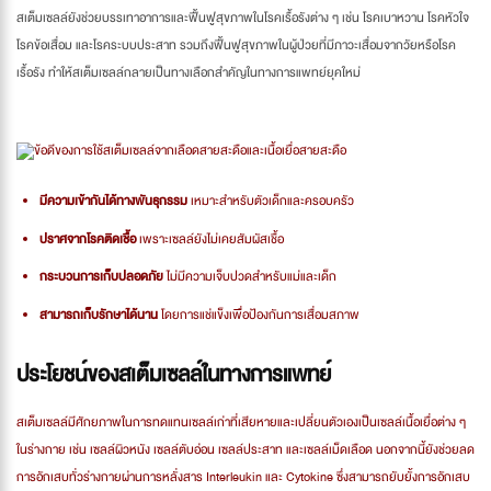
สเต็มเซลล์ยังช่วยบรรเทาอาการและฟื้นฟูสุขภาพในโรคเรื้อรังต่าง ๆ เช่น โรคเบาหวาน โรคหัวใจ
โรคข้อเสื่อม และโรคระบบประสาท รวมถึงฟื้นฟูสุขภาพในผู้ป่วยที่มีภาวะเสื่อมจากวัยหรือโรค
เรื้อรัง ทำให้สเต็มเซลล์กลายเป็นทางเลือกสำคัญในทางการแพทย์ยุคใหม่
ข้อดีของการใช้สเต็มเซลล์จากเลือดสายสะดือและเนื้อเยื่อสายสะดือ
มีความเข้ากันได้ทางพันธุกรรม
เหมาะสำหรับตัวเด็กและครอบครัว
ปราศจากโรคติดเชื้อ
เพราะเซลล์ยังไม่เคยสัมผัสเชื้อ
กระบวนการเก็บปลอดภัย
ไม่มีความเจ็บปวดสำหรับแม่และเด็ก
สามารถเก็บรักษาได้นาน
โดยการแช่แข็งเพื่อป้องกันการเสื่อมสภาพ
ประโยชน์ของสเต็มเซลล์ในทางการแพทย์
สเต็มเซลล์มีศักยภาพในการทดแทนเซลล์เก่าที่เสียหายและเปลี่ยนตัวเองเป็นเซลล์เนื้อเยื่อต่าง ๆ
ในร่างกาย เช่น เซลล์ผิวหนัง เซลล์ตับอ่อน เซลล์ประสาท และเซลล์เม็ดเลือด นอกจากนี้ยังช่วยลด
การอักเสบทั่วร่างกายผ่านการหลั่งสาร Interleukin และ Cytokine ซึ่งสามารถยับยั้งการอักเสบ