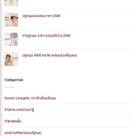
Long
No
Hair
Comments
เหมาะ
on
กับ
Long
ปลูกผมรอบสอง ราคา 2026
ใคร?
Hair
FUE
No
vs
Comments
FUE
on
ต่าง
ปลูก
ค่าปลูกผม ราคา รวมอะไรบ้าง 2026
กัน
ผม
อย่างไร?
รอบ
No
สอง
Comments
ราคา
on
2026
ค่า
ปลูกผม 4000 กราฟ เคสผมร่วงที่รุนแรง
ปลูก
ผม
No
ราคา
Comments
รวม
on
อะไร
ปลูก
บ้าง
ผม
Categories
2026
4000
กราฟ
เคส
ผม
ร่วง
Doctor’s Insights: เจาะลึกเรื่องเส้นผม
ที่
รุนแรง
ข่าวสาร-บทความน่ารู้
ทำตาสองชั้น
บทความศัลยกรรมปลูกผม