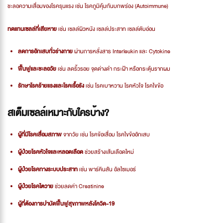
ชะลอความเสื่อมของโรครุนแรง เช่น โรคภูมิคุ้มกันบกพร่อง (Autoimmune)
ทดแทนเซลล์ที่เสียหาย
เช่น เซลล์ผิวหนัง เซลล์ประสาท เซลล์ตับอ่อน
ลดการอักเสบทั่วร่างกาย
ผ่านการหลั่งสาร Interleukin และ Cytokine
ฟื้นฟูและชะลอวัย
เช่น ลดริ้วรอย จุดด่างดำ กระฝ้า หรือกระตุ้นรากผม
รักษาโรคร้ายแรงและโรคเรื้อรัง
เช่น โรคเบาหวาน โรคหัวใจ โรคไขข้อ
สเต็มเซลล์เหมาะกับใครบ้าง?
ผู้ที่มีโรคเสื่อมสภาพ
จากวัย เช่น โรคข้อเสื่อม โรคไขข้ออักเสบ
ผู้ป่วยโรคหัวใจและหลอดเลือด
ช่วยสร้างเส้นเลือดใหม่
ผู้ป่วยโรคทางระบบประสาท
เช่น พาร์คินสัน อัลไซเมอร์
ผู้ป่วยโรคไตวาย
ช่วยลดค่า Creatinine
ผู้ที่ต้องการบำบัดฟื้นฟูสุขภาพหลังโควิด-19