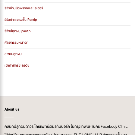
รีวิวด้านผิวพรรณและเลเซอร์
รีวิวทำตาสองชั้น Pantip
รีวิวปลูกผม pantip
ศัลยกรรมหน้าอก
สาระปลูกผม
เวชศาสตร์ชะลอวัย
About us
คลินิกปลูกผมถาวร โดยแพทย์อเมริกันบอร์ด ในกรุงเทพมหานคร Facebody Clinic
ให้คำปรึกษาและดูแลครบทุกด้าน ปลูกผมถาวร FUE LONG HAIR ทำตาสองชั้น ยก