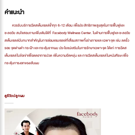
คำแนะนำ
ควรรับบริการฉีดสเต็มเซลล์ซ้ำทุก 6-12 เดือน เพื่อประสิทธิภาพสูงสุดในการฟื้นฟูและ
ชะลอวัย สนใจสอบถามเพิ่มเติมได้ที่ Facebody Wellness Center. ในด้านการฟื้นฟูและชะลอวัย
สเต็มเซลล์มีบทบาทสำคัญในการซ่อมแซมเซลล์ที่เสื่อมสภาพทั้งร่างกายและเฉพาะจุด เช่น ลดริ้ว
รอย จุดด่างดำ กระฝ้า และกระตุ้นรากผม ประโยชน์เสริมในการรักษาเฉพาะจุด ได้แก่ การฉีดส
เต็มเซลล์ในข้อเข่าเพื่อลดอาการปวด เพิ่มความยืดหยุ่น และการฉีดสเต็มเซลล์ในหนังศีรษะเพื่อ
กระตุ้นการงอกของเส้นผม
ดูรีวิวปลูกผม