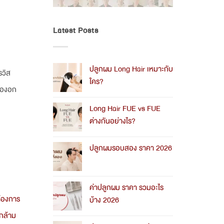
Latest Posts
ปลูกผม Long Hair เหมาะกับ
รวิส
ใคร?
ื้องอก
No
Comments
Long Hair FUE vs FUE
on
ต่างกันอย่างไร?
ปลูก
ผม
No
Long
Comments
Hair
ปลูกผมรอบสอง ราคา 2026
on
เหมาะ
Long
No
กับ
Hair
Comments
ใคร?
FUE
on
vs
ค่าปลูกผม ราคา รวมอะไร
ปลูก
FUE
ผม
้องการ
บ้าง 2026
ต่าง
รอบ
กัน
สอง
No
รกล้าม
อย่างไร?
ราคา
Comments