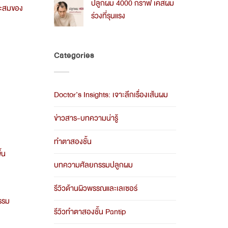
ปลูกผม 4000 กราฟ เคสผม
2026
on
มาะสมของ
ร่วงที่รุนแรง
ค่า
ปลูก
No
ผม
Comments
ราคา
on
รวม
Categories
ปลูก
อะไร
ผม
บ้าง
4000
2026
กราฟ
เคส
Doctor’s Insights: เจาะลึกเรื่องเส้นผม
ผม
ร่วง
ที่
ข่าวสาร-บทความน่ารู้
รุนแรง
ทำตาสองชั้น
้น
บทความศัลยกรรมปลูกผม
รีวิวด้านผิวพรรณและเลเซอร์
กรรม
รีวิวทำตาสองชั้น Pantip