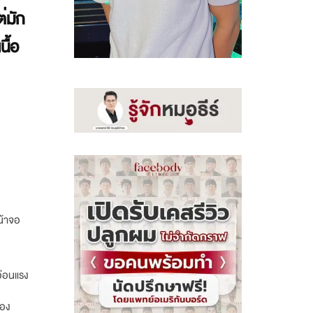
่มัก
ื้อ
น้าจอ
อ่อนแรง
้อง