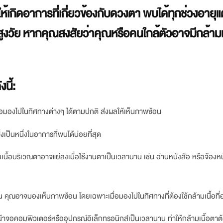
้เกิดอาการที่เกี่ยวข้องกับดวงตา พบได้ทุกช่วงอายุแต
สูงวัย หากคุณสงสัยว่าคุณหรือคนใกล้ตัวอาจมีกล้ามเน
นี้:
อมองไปในทิศทางต่างๆ ได้ตามปกติ ส่งผลให้เห็นภาพซ้อน
งเป็นหนึ่งในอาการที่พบได้บ่อยที่สุด
นื้อบริเวณตาอาจแย่ลงเมื่อใช้งานตาเป็นเวลานาน เช่น อ่านหนังสือ หรือจ้องห
 คุณอาจมองเห็นภาพซ้อน โดยเฉพาะเมื่อมองไปในทิศทางที่ต้องใช้กล้ามเนื้อที่
้าจอคอมพิวเตอร์หรืออุปกรณ์อิเล็กทรอนิกส์เป็นเวลานาน ทำให้กล้ามเนื้อตาต