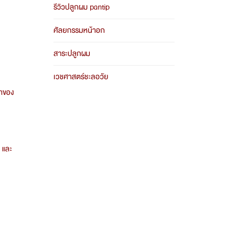
รีวิวปลูกผม pantip
ศัลยกรรมหน้าอก
สาระปลูกผม
เวชศาสตร์ชะลอวัย
ษาของ
 และ