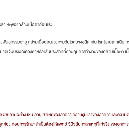
สาเหตุของกล้ามเนื้อตาอ่อนแรง
งพันธุกรรมอายุ กล้ามเนื้ออ่อนแรงตามวัยโรคบางชนิด เช่น โรคไมแอสเทเนียเก
 การบาดเจ็บบริเวณดวงตาหรือเส้นประสาทที่ควบคุมการทำงานของกล้ามเนื้อตา เน
จัยหลายอย่าง เช่น อายุ สาเหตุของอาการ ความรุนแรงของอาการ และความต
่ถูกต้อง ก่อนการรักษาจำเป็นต้องให้แพทย์ วินิจฉัยหาสาเหตุที่แท้จริง ของอากา