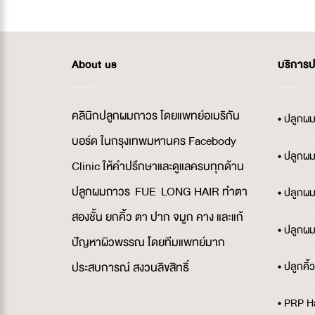
About us
บริการ
คลินิกปลูกผมถาวร โดยแพทย์อเมริกัน
• ปลูกผ
บอร์ด ในกรุงเทพมหานคร Facebody
• ปลูกผ
Clinic ให้คำปรึกษาและดูแลครบทุกด้าน
ปลูกผมถาวร FUE LONG HAIR ทำตา
• ปลูกผ
สองชั้น ยกคิ้ว ตา ปาก จมูก คาง และแก้
• ปลูกผ
ปัญหาผิวพรรณ โดยทีมแพทย์มาก
• ปลูกคิ
ประสบการณ์ สงวนลิขสิทธิ์
• PRP H