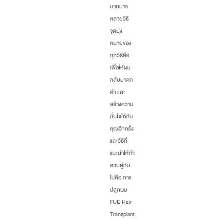
มากมาย
หลายวิธี
จุดมุ่ง
หมายของ
ทุกวิธีคือ
เพื่อให้ผม
กลับมาดก
ดำ และ
สร้างความ
มั่นใจให้กับ
คุณอีกครั้ง
และวิธีที่
แนะนำให้ทำ
ควบคู่กัน
ไปคือ การ
ปลูกผม
FUE Hair
Transplant