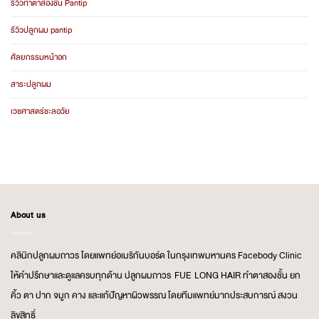
รีวิวทำตาสองชั้น Pantip
รีวิวปลูกผม pantip
ศัลยกรรมหน้าอก
สาระปลูกผม
เวชศาสตร์ชะลอวัย
About us
คลินิกปลูกผมถาวร โดยแพทย์อเมริกันบอร์ด ในกรุงเทพมหานคร Facebody Clinic
ให้คำปรึกษาและดูแลครบทุกด้าน ปลูกผมถาวร FUE LONG HAIR ทำตาสองชั้น ยก
คิ้ว ตา ปาก จมูก คาง และแก้ปัญหาผิวพรรณ โดยทีมแพทย์มากประสบการณ์ สงวน
ลิขสิทธิ์