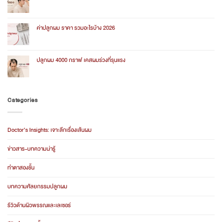
FUE
No
vs
Comments
FUE
on
ต่าง
ปลูก
ค่าปลูกผม ราคา รวมอะไรบ้าง 2026
กัน
ผม
อย่างไร?
รอบ
No
สอง
Comments
ราคา
on
2026
ค่า
ปลูกผม 4000 กราฟ เคสผมร่วงที่รุนแรง
ปลูก
ผม
No
ราคา
Comments
รวม
on
อะไร
ปลูก
บ้าง
ผม
Categories
2026
4000
กราฟ
เคส
ผม
ร่วง
Doctor’s Insights: เจาะลึกเรื่องเส้นผม
ที่
รุนแรง
ข่าวสาร-บทความน่ารู้
ทำตาสองชั้น
บทความศัลยกรรมปลูกผม
รีวิวด้านผิวพรรณและเลเซอร์