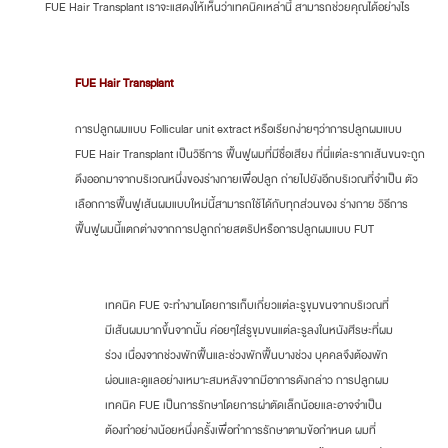
FUE Hair Transplant เราจะแสดงให้เห็นว่าเทคนิคเหล่านี้ สามารถช่วยคุณได้อย่างไร
FUE Hair Transplant
การปลูกผมแบบ Follicular unit extract หรือเรียกง่ายๆว่าการปลูกผมแบบ
FUE Hair Transplant เป็นวิธีการ ฟื้นฟูผมที่มีชื่อเสียง ที่นี่แต่ละรากเส้นขนจะถูก
ดึงออกมาจากบริเวณหนึ่งของร่างกายเพื่อปลูก ถ่ายไปยังอีกบริเวณที่จำเป็น ตัว
เลือกการฟื้นฟูเส้นผมแบบใหม่นี้สามารถใช้ได้กับทุกส่วนของ ร่างกาย วิธีการ
ฟื้นฟูผมนี้แตกต่างจากการปลูกถ่ายสตริปหรือการปลูกผมแบบ FUT
เทคนิค FUE จะทำงานโดยการเก็บเกี่ยวแต่ละรูขุมขนจากบริเวณที่
มีเส้นผมมากขึ้นจากนั้น ค่อยๆใส่รูขุมขนแต่ละรูลงในหนังศีรษะที่ผม
ร่วง เนื่องจากช่วงพักฟื้นและช่วงพักฟื้นบางช่วง บุคคลจึงต้องพัก
ผ่อนและดูแลอย่างเหมาะสมหลังจากมีอาการดังกล่าว การปลูกผม
เทคนิค FUE เป็นการรักษาโดยการผ่าตัดเล็กน้อยและอาจจำเป็น
ต้องทำอย่างน้อยหนึ่งครั้งเพื่อทำการรักษาตามข้อกำหนด ผมที่