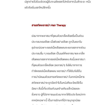
ปลูกถ่ายไปยังบริเวณผู้รับจะผลัดออกไปหลังจากนั้นสักระยะ หนึ่ง
แล้วจึงเริ่มงอกใหม่อีกครั้ง
สารสกัดพลาสม่า Hair Therapy
ย่อมาจากพลาสมาที่อุดมด้วยกล็ดเลือดซึ่งเป็นส่วน
ประกอบของเลือด เมื่อตัวอย่างเลือด ถูกปั่นแยกใน
อุปกรณ์เฉพาะเซลล์เม็ดเลือดแดงจะแยกออกจากส่วน
ประกอบอื่น ๆ ของเลือด เป็นผลให้พลาสมาและเกล็ด
เลือดแยกออกจากเซลล์เม็ดเลือดแดง ดังนั้นพลาสมา
ที่อุดมด้วยเกล็ดเลือด (พลาสม่า) จึงได้มาจากการ
กำจัดเซลล์เม็ดเลือดแดง พลาสม่า ที่ได้รับจึงใช้ใน
การบำบัดผมด้วยสารสกัดพลาสม่า ในเทคนิคนี้สาร
สกัดพลาสม่าจะถูกฉีดเข้าไปในหนังศีรษะโดยใช้เข็ม
ฉีดยา สิ่งนี้เกี่ยวข้องกับผลข้างเคียงเล็กน้อยและ
ชั่วคราว ผู้ที่มีอาการผมร่วงมากจะได้รับประโยชน์จาก
เทคนิคเฉพาะนี้ เป็นการรักษาที่มีการบุกรุกน้อย