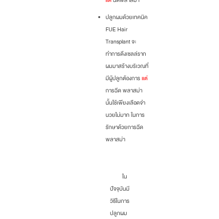
แต่
ฉีดพลาสม่า
ปลูกผมด้วยเทคนิค
FUE Hair
Transplant จะ
ทำการดึงเซลล์ราก
ผมมาสร้างบริเวณที่
มีผู้ปลูกต้องการ
แต่
การฉีด พลาสม่า
นั้นใช้เพียงเลือดจำ
นวยไม่มาก ในการ
รักษาด้วยการฉีด
พลาสม่า
ใน
ปัจจุบันมี
วิธีในการ
ปลูกผม