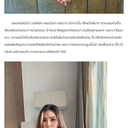
ขออวดนิดนึงว่า ยอดไลค์ คอมเม้นท์ ถล่มมาก ยิ่งกว่านั้น ฟีดแบ็คดีมาก ทุกคนชมกันเป็น
เสียงเดียวกันเลยว่า หน้าอกสวย เข้ากับเราคือพูดจากใจเลยว่า มันฟินสุดๆเลยค่ะ เพราะว่าไอเรา
อะนะ ความมั่นใจที่มันไม่ค่อยจะมีเลย พอเริ่มโตเป้นสาวเริ่มแต่งตัวสวย ก็มาได้เฟลกับหน้าอกตัว
เองต่ออีกคิดถูกมากๆเลยที่ตัดสินใจทำหน้าอก เพราะว่าหลังจากลงรูปนั้นไป นัดเพื่อนสาว พี่ๆ ไป
ทริปทะเลรัวๆเลยจ้า ถ่ายกันจนทะเลไฟลุกค้า 555