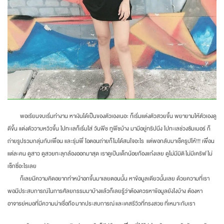
พอเรียนจบเริ่มทำงาน หาเงินได้เป็นของตัวเองเนอะ ก็เริ่มแต่งตัวสวยขึ้น พยายามให้ตัวเองดู
ดีขึ้น แต่งตัววาบหวิวขึ้น ไปทะเลก็เริ่มใส่ วันพีช ทูพีชบ้าง มามีอยู่ทริปนึง ไปทะเลช่วงซัมเมอร์ ก็
ถ่ายรูปรวมกลุ่มกับเพื่อน และรุ่นพี่ ไอตอนถ่ายก็ไมได้สนใจอะไร แต่พอกลับมาเช็ครูปโห้!!! เพื่อน
แต่ละคน ดูสาว ดูสวยทะลุกล้องออกมาสุด เราดูเป้นเด็กน้อยก๊องแก๋งเลย ดูไม่มีมิติ ไม่มีเคริฟ ไม่
เซ็กซี่อะไรเลย
ก็เลยมีความคิดอยากทำหน้าอกขึ้นมาเลยตอนนั้น หาข้อมูลเดียวนั้นเลย ด้วยความที่เรา
พอมีประสบการณ์ในการศัลยกรรมมาบ้างแล้วก็เลยรู้ว่าต้องควรหาข้อมูลยังไงบ้าง ต้องหา
อาจารย์หมอที่มีความน่าเชื่อถือ มากประสบการณ์ และเคสรีวิวที่ทรงสวย ที่เหมาะกับเรา