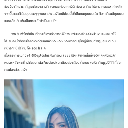
ช่วง 2อาทิตย์แรกก็ดูแลตัวเองตามที่คุณหมอแจ้งนะคะ มีนัดช่วงแรกที่เอาไปสายเดรนออกค่ะ หลัง
จากนั้นแผลก็เริ่มยุบบวมๆๆ จะบอกว่าของจีโชคดีด้วยมั้งที่เป็นคนยุบบวมเร็ว คือ 1 เดือนก็ยุบบวม
เยอะแล้ว เริ่มเห็นเป็นทรงแล้วว่าเป็นแบบไหน
พอเริ่มเข้าใกล้เดือนที่สอง ก็เอาแล้ววววว พี่สาวมาจับแต่งตัว แต่งหน้า หา Bikini มาให้
ใส่ เริ่มลงน้ำที่คอนโดตัวเองก่อนเลยค้า 555555555 เอาสิคะ ผู้ใหญ่ที่ชอบถ่ายรูปอ่ะเนอะ กับ
หน้าอกหน้าใจใหม่ ก็จะรออะไรละคะ
เริ่มเลย ถ่ายไปกว่า 4-500 รูป จนโทรศัพท์ร้อนเลยยย อิอิ หลังจากนั้นก็ขออัพเดตตัวเองสัก
หน่อย หลังจากที่ไมได้ลงอะไรใน Facebook มาเกือบสองเดือน ก็เลยย ขอเปิดตัวดูรูปบีทีกี ที่สระ
คอนโดหน่อยนะจ้า