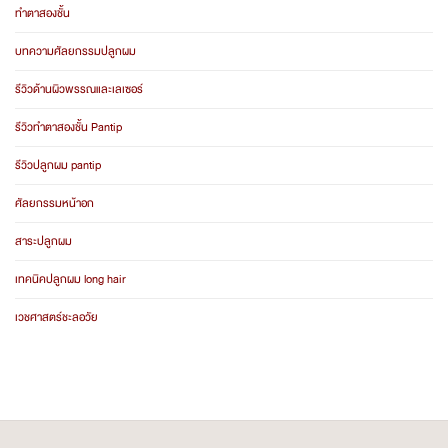
ทำตาสองชั้น
บทความศัลยกรรมปลูกผม
รีวิวด้านผิวพรรณและเลเซอร์
รีวิวทำตาสองชั้น Pantip
รีวิวปลูกผม pantip
ศัลยกรรมหน้าอก
สาระปลูกผม
เทคนิคปลูกผม long hair
เวชศาสตร์ชะลอวัย