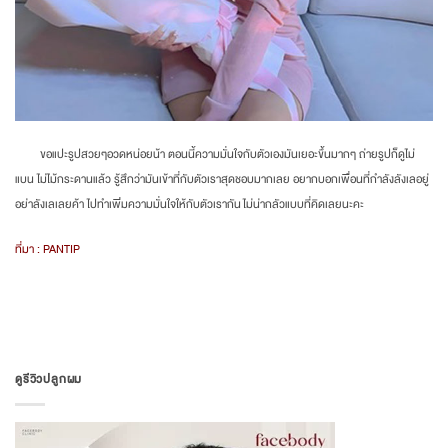
ขอแปะรูปสวยๆอวดหน่อยน้า ตอนนี้ความมั่นใจกับตัวเองมันเยอะขึ้นมากๆ ถ่ายรูปก็ดูไม่
แบน ไม่ไม้กระดานแล้ว รู้สึกว่ามันเข้าที่กับตัวเราสุดชอบมากเลย อยากบอกเพื่อนที่กำลังลังเลอยู่
อย่าลังเลเลยค้า ไปทำเพิ่มความมั่นใจให้กับตัวเรากัน ไม่น่ากลัวแบบที่คิดเลยนะคะ
ที่มา : PANTIP
ดูรีวิวปลูกผม