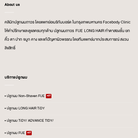
About us
คลินิกปลูกผมถาวร โดยแพทย์อเมริกันบอร์ด ในกรุงเทพมหานคร Facebody Clinic
ให้คำปรึกษาและดูแลครบทุกด้าน ปลูกผมถาวร FUE LONG HAIR ทำตาสองชั้น ยก
คิ้ว ตา ปาก จมูก คาง และแก้ปัญหาผิวพรรณ โดยทีมแพทย์มากประสบการณ์ สงวน
ลิขสิทธิ์
บริการปลูกผม
• ปลูกผม Non-Shaven FUE
• ปลูกผม LONG HAIR TiDY
• ปลูกผม TiDY/ ADVANCE TIDY/
• ปลูกผม FUE