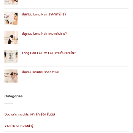
No
Comments
on
ปลูก
ปลูกผม Long Hair ราคาเท่าไหร่?
ผม
Long
No
Hair
Comments
หลัง
on
ทำ
ปลูก
ปลูกผม Long Hair เหมาะกับใคร?
ผม
Long
No
Hair
Comments
ราคา
on
เท่า
ปลูก
Long Hair FUE vs FUE ต่างกันอย่างไร?
ไหร่?
ผม
Long
No
Hair
Comments
เหมาะ
on
กับ
Long
ปลูกผมรอบสอง ราคา 2026
ใคร?
Hair
FUE
No
vs
Comments
FUE
on
ต่าง
ปลูก
กัน
ผม
Categories
อย่างไร?
รอบ
สอง
ราคา
2026
Doctor’s Insights: เจาะลึกเรื่องเส้นผม
ข่าวสาร-บทความน่ารู้