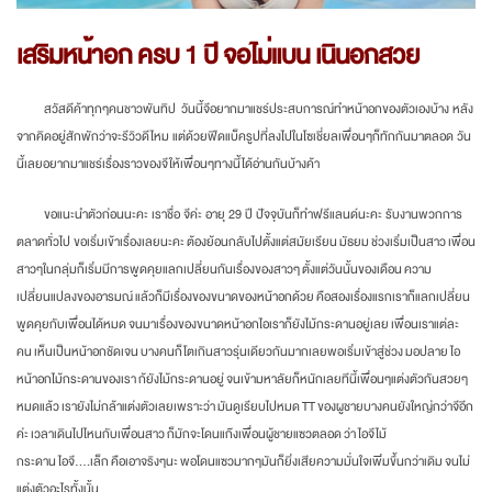
เสริมหน้าอก ครบ 1 ปี จอไม่แบน เนินอกสวย
สวัสดีค้าทุกๆคนชาวพันทิป วันนี้จีอยากมาแชร์ประสบการณ์ทำหน้าอกของตัวเองบ้าง หลัง
จากคิดอยู่สักพักว่าจะรีวิวดีไหม แต่ด้วยฟีดแบ็ครูปที่ลงไปในโซเชี่ยลเพื่อนๆก็ทักกันมาตลอด วัน
นี้เลยอยากมาแชร์เรื่องราวของจีให้เพื่อนๆทางนี้ได้อ่านกันบ้างค้า
ขอแนะนำตัวก่อนนะคะ เราชื่อ จีค่ะ อายุ 29 ปี ปัจจุบันก็ทำฟรีแลนด์นะคะ รับงานพวกการ
ตลาดทั่วไป ขอเริ่มเข้าเรื่องเลยนะคะ ต้องย้อนกลับไปตั้งแต่สมัยเรียน มัธยม ช่วงเริ่มเป็นสาว เพื่อน
สาวๆในกลุ่มก็เริ่มมีการพูดคุยแลกเปลี่ยนกันเรื่องของสาวๆ ตั้งแต่วันนั้นของเดือน ความ
เปลี่ยนแปลงของอารมณ์ แล้วก็มีเรื่องของขนาดของหน้าอกด้วย คือสองเรื่องแรกเราก็แลกเปลี่ยน
พูดคุยกับเพื่อนได้หมด จนมาเรื่องของขนาดหน้าอกไอเราก็ยังไม้กระดานอยู่เลย เพื่อนเราแต่ละ
คน เห็นเป็นหน้าอกชัดเจน บางคนก็โตเกินสาวรุ่นเดียวกันมากเลยพอเริ่มเข้าสู่ช่วง มอปลาย ไอ
หน้าอกไม้กระดานของเรา ก้ยังไม้กระดานอยู่ จนเข้ามหาลัยก็หนักเลยทีนี้เพื่อนๆแต่งตัวกันสวยๆ
หมดแล้ว เรายังไม่กล้าแต่งตัวเลยเพราะว่า มันดูเรียบไปหมด TT ของผูชายบางคนยังใหญ่กว่าจีอีก
ค่ะ เวลาเดินไปไหนกับเพื่อนสาว ก็มักจะโดนแก๊งเพื่อนผู้ชายแซวตลอด ว่า ไอจีไม้
กระดาน ไอจี….เล็ก คือเอาจริงๆนะ พอโดนแซวมากๆมันก็ยิ่งเสียความมั่นใจเพิ่มขึ้นกว่าเดิม จนไม่
แต่งตัวอะไรทั้งนั้น