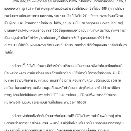
หาข้อมูลอยู่สัก 2-3 อาทิตย์เลย แล้วก็มีปรึกษาเพื่อนที่ได้ไปทำหน้าอกมาแล้วด้วยหา ข้อมูล
แบบเยอะมาก รู้แล้วว่าหลังทำต้องดูแลตัวเองยังไงบ้าง ช่วงกี่เดือนจะเข้าที่สวย 555 สุดท้ายได้มา
เจอกับอาจารย์หมอของทาง facebody clinic เอกมัย ก็นัดคิวเข้าไปปรึกษา อาจารย์หมอที่จีเจอ
เป็นผู้ชายนะคะ น่ารักมากกก ใจดีอบอุ่น ให้ข้อมูลละเอียดเน้นมาก วัดทุกจุด มุมองศา ปรึกษาอยู่
นานเลย คือในใจจีนะ ตอนแรกอยากทำ 350 ซึ่งคุณหมอบอกว่า มันใหญ่เกินตัวเราไปมาก เพราะเรา
เป็นคนรูปร่างเล็ก ถ้าทำใหญ่ไปจะไม่สวย ดูโป๊ เกินคำว่าเซ็กซี่ คุณหมอแนะนำให้ทำข้าง
ละ 295 CC ใช้ซิลิโคนของ Mentor ซึ่งจะเหมาะกับตัวเรามากกว่าค่ะ จีเชื่อใจคุณหมอเลยตัดสินใจเอา
ไซส์นี้ค่ะ
หลังจากนั้นก็นัดวันทำนะคะ มีเจ้าหน้าโทรแจ้งรายละเอียดก่อนผ่าตัดว่าต้องเตรียมตัวอะไร
บ้าง งดข้าว งดอาหารก่อนผ่าตัด และแล้ววันก็มาถึง วันนี้ให้พี่สาวไปให้กำลังใจด้วย แอบตื่นเต้น
เบาๆ เพรัว่ามันศัลยกรรมใหญ่เนอะ ก่อนทำก็จะมีการ คอนเซ้ากับคุณหมออีกรอบนึง แจ้งราย
ละเอียดขั้นตอนต่างๆ รวมถึงการดูแลตัวเองหลังทำด้วยค่ะ อ่ะๆ ถึงช่วงเวลาใกล้ทำเรา ก็มีการ
ถ่ายรูป อันนี้ให้ดูไม่ได้นะคะ เพราะว่ามันโป๊ไป เดียวจะโดนแบนได้ เขินพี่พยาบาลที่ถ่ายมาก
หน้าอกของจี ไม่มีเลย แงงงง แบนราบเป็นไม้กระดานจริงๆ 55555
หลังจากผ่าตัดเสร็จ ก็กลับบ้านมาพักผ่อน ทานโจ๊กได้นิดนึงเพราะว่ายังเพลียๆอยู่ แต่จะ
บอกเลยว่า อาการหลังผ่าตัดมาจน 5-6 ชั่วโมง แค่รู้สึกตึงๆ แต่ไม่มาก ไม่น่ากลัวแบบที่หลายๆคน
เล่าเลยว่าเจ็บ หลักอกเหมือนรถบรรทุก 10 ล้อทับเลย ห่างจากคำนั้นเยอะมากเลยค่ะ