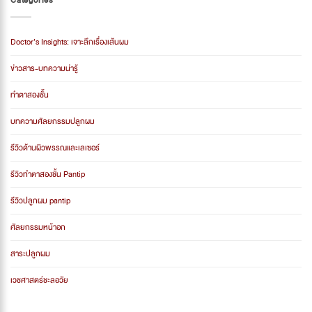
Categories
2026
4000
กราฟ
เคส
ผม
ร่วง
Doctor’s Insights: เจาะลึกเรื่องเส้นผม
ที่
รุนแรง
ข่าวสาร-บทความน่ารู้
ทำตาสองชั้น
บทความศัลยกรรมปลูกผม
รีวิวด้านผิวพรรณและเลเซอร์
รีวิวทำตาสองชั้น Pantip
รีวิวปลูกผม pantip
ศัลยกรรมหน้าอก
สาระปลูกผม
เวชศาสตร์ชะลอวัย