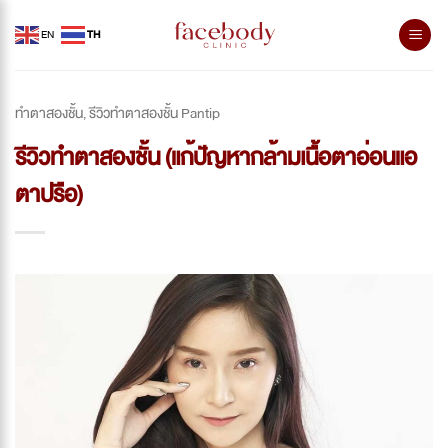
Skip
EN
TH
to
content
ทำตาสองชั้น
รีวิวทำตาสองชั้น Pantip
,
รีวิวทำตาสองชั้น (แก้ปัญหากล้ามเนื้อตาอ่อนแอ
ตาปรือ)