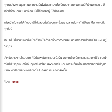
ทุกคนน่าจะพอดูออกเนอะ ความมั่นใจมันออกมาเต็มเปี่ยมมากเลย จนตอนนี้ก็ผ่านมาครบ 3 ปี
แล้วที่ทำกับคุณหมอธีร์ ตอนนี้ก็ใช้ดวงตาคู่นี้ได้ปกติเลย
แต่งหน้า รับงาน ไปเที่ยวปาร์ตี้ ยังสวยมั่นใจอยู่ทุกครั้งเลย เวลาหลับตาก็ไม่มีแผลเป็นเลยจนถึง
ทุกวันนี้
แทบจะไม่เห็นรอยแผลถึงแม้จะล้างหน้า ล้างเครื่องสำอางหมด บอกเลยความประทับใจมันยังมีอยู่
ถึงทุกวัน
สำหรับสาวๆคนไหนนะคะ ที่มีปัญหาชั้นตา แบบแป้งฝุ่น พวกกล้ามเนื้อตาอ่อนแรง ตาปรือ แนะนำ
ว่าให้ไปหาคุณหมอที่แก้ปัญหาชั้นตาโดยเฉพาะดีกว่านะคะ เพราะเห็นเพื่อนหลายๆเคสที่มีปัญหา
เหมือนตาปรือนิดนึง แต่เลือกที่จะไปศัลยกรรมแค่ตาสองชั้น
ที่มา :
Pantip