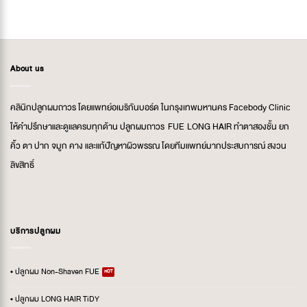
About us
คลินิกปลูกผมถาวร โดยแพทย์อเมริกันบอร์ด ในกรุงเทพมหานคร Facebody Clinic
ให้คำปรึกษาและดูแลครบทุกด้าน ปลูกผมถาวร FUE LONG HAIR ทำตาสองชั้น ยก
คิ้ว ตา ปาก จมูก คาง และแก้ปัญหาผิวพรรณ โดยทีมแพทย์มากประสบการณ์ สงวน
ลิขสิทธิ์
บริการปลูกผม
• ปลูกผม Non-Shaven FUE
• ปลูกผม LONG HAIR TiDY