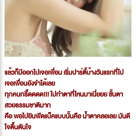
แล้วก็มีออกไปเจอเพื่อน เริ่มปาร์ตี้บ้างวันแรกที่ไป
เจอเพื่อนยังจำได้เลย
ทุกคนกรี๊ดดดด!!! ไปทำตาที่ไหนมาเนี่ยยย ชั้นตา
สวยธรรมชาติมาก
คือ พอไปยินฟีดแบ็คแบบนั้นคือ น้ำตาคลอเลย มันดี
ใจตื้นตันใจ