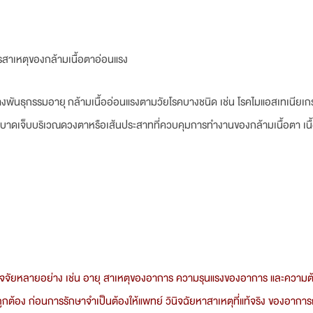
สาเหตุของกล้ามเนื้อตาอ่อนแรง
งพันธุกรรมอายุ กล้ามเนื้ออ่อนแรงตามวัยโรคบางชนิด เช่น โรคไมแอสเทเนียเก
 การบาดเจ็บบริเวณดวงตาหรือเส้นประสาทที่ควบคุมการทำงานของกล้ามเนื้อตา เน
จัยหลายอย่าง เช่น อายุ สาเหตุของอาการ ความรุนแรงของอาการ และความต
่ถูกต้อง ก่อนการรักษาจำเป็นต้องให้แพทย์ วินิจฉัยหาสาเหตุที่แท้จริง ของอากา