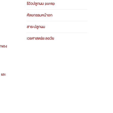
รีวิวปลูกผม pantip
ศัลยกรรมหน้าอก
สาระปลูกผม
เวชศาสตร์ชะลอวัย
ษาของ
 และ