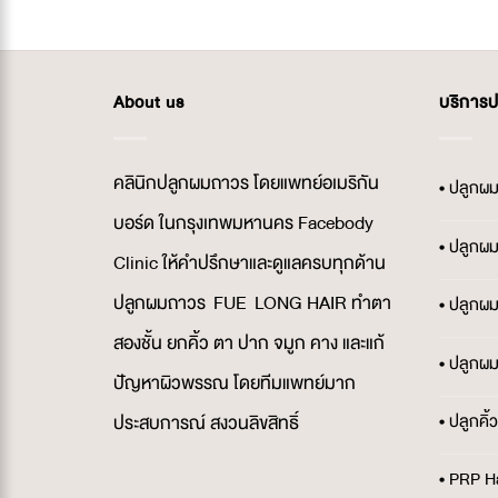
About us
บริการ
คลินิกปลูกผมถาวร โดยแพทย์อเมริกัน
• ปลูกผ
บอร์ด ในกรุงเทพมหานคร Facebody
• ปลูกผ
Clinic ให้คำปรึกษาและดูแลครบทุกด้าน
ปลูกผมถาวร FUE LONG HAIR ทำตา
• ปลูกผ
สองชั้น ยกคิ้ว ตา ปาก จมูก คาง และแก้
• ปลูกผ
ปัญหาผิวพรรณ โดยทีมแพทย์มาก
• ปลูกคิ
ประสบการณ์ สงวนลิขสิทธิ์
• PRP H