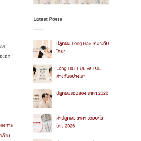
Latest Posts
ปลูกผม Long Hair เหมาะกับ
รวิส
ใคร?
ื้องอก
No
Comments
Long Hair FUE vs FUE
on
ต่างกันอย่างไร?
ปลูก
ผม
No
Long
Comments
Hair
ปลูกผมรอบสอง ราคา 2026
on
เหมาะ
Long
No
กับ
Hair
Comments
ใคร?
FUE
on
vs
ค่าปลูกผม ราคา รวมอะไร
ปลูก
FUE
ผม
้องการ
บ้าง 2026
ต่าง
รอบ
กัน
สอง
No
รกล้าม
อย่างไร?
ราคา
Comments