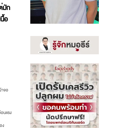
่มัก
ื้อ
น้าจอ
อ่อนแรง
้อง