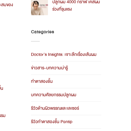
ปลูกผม 4000 กราฟ เคสผม
2026
on
มาะสมของ
ร่วงที่รุนแรง
ค่า
ปลูก
No
ผม
Comments
ราคา
on
รวม
Categories
ปลูก
อะไร
ผม
บ้าง
4000
2026
กราฟ
เคส
Doctor’s Insights: เจาะลึกเรื่องเส้นผม
ผม
ร่วง
ที่
ข่าวสาร-บทความน่ารู้
รุนแรง
ทำตาสองชั้น
้น
บทความศัลยกรรมปลูกผม
รีวิวด้านผิวพรรณและเลเซอร์
กรรม
รีวิวทำตาสองชั้น Pantip