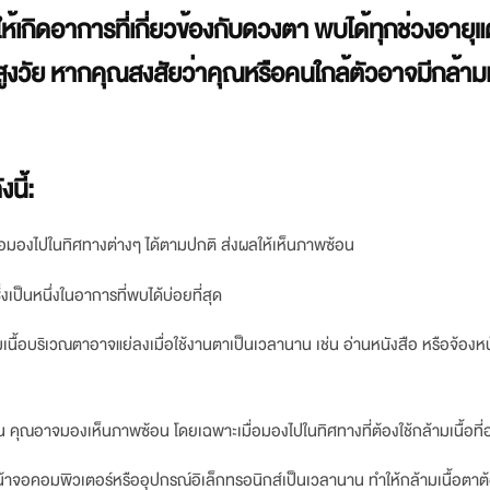
้เกิดอาการที่เกี่ยวข้องกับดวงตา พบได้ทุกช่วงอายุแต
สูงวัย หากคุณสงสัยว่าคุณหรือคนใกล้ตัวอาจมีกล้ามเน
นี้:
อมองไปในทิศทางต่างๆ ได้ตามปกติ ส่งผลให้เห็นภาพซ้อน
งเป็นหนึ่งในอาการที่พบได้บ่อยที่สุด
นื้อบริเวณตาอาจแย่ลงเมื่อใช้งานตาเป็นเวลานาน เช่น อ่านหนังสือ หรือจ้องห
 คุณอาจมองเห็นภาพซ้อน โดยเฉพาะเมื่อมองไปในทิศทางที่ต้องใช้กล้ามเนื้อที่
้าจอคอมพิวเตอร์หรืออุปกรณ์อิเล็กทรอนิกส์เป็นเวลานาน ทำให้กล้ามเนื้อตาต