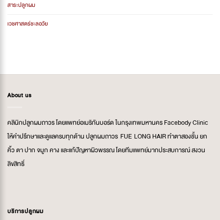
สาระปลูกผม
เวชศาสตร์ชะลอวัย
About us
คลินิกปลูกผมถาวร โดยแพทย์อเมริกันบอร์ด ในกรุงเทพมหานคร Facebody Clinic
ให้คำปรึกษาและดูแลครบทุกด้าน ปลูกผมถาวร FUE LONG HAIR ทำตาสองชั้น ยก
คิ้ว ตา ปาก จมูก คาง และแก้ปัญหาผิวพรรณ โดยทีมแพทย์มากประสบการณ์ สงวน
ลิขสิทธิ์
บริการปลูกผม