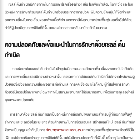
เซลล์ ต้นกำเนิดมีศักยภาพในการรักษาโรคเรื้อรังต่างๆ เช่น โรคข้อเข่าเสื่อม โรคหัวใจ และโรค
ผิวหนัง การรักษาด้วยเซลล์ ต้นกำเนิดช่วยบรรเทาอาการปวด เพิ่มความยืดหยุ่นให้ข้อเข่า และ
ลดความเสี่ยงในการเสื่อมของกล้ามเนื้อหัวใจ นอกจากนี้ยังสามารถช่วยฟื้นฟูแผลเรื้อรังได้ด้วย
ทำให้ผู้ป่วยมีคุณภาพชีวิตที่ดีขึ้น และลดโอกาสการกลับมาป่วยอีกในอนาคต
ความปลอดภัยและข้อแนะนำในการรักษาด้วยเซลล์ ต้น
กำเนิด
การรักษาด้วยเซลล์ ต้นกำเนิดในปัจจุบันมีความปลอดภัยมากขึ้น เนื่องจากเทคโนโลยีสกัด
และการเพาะเลี้ยงเซลล์มีความก้าวหน้าขึ้น โดยเฉพาะการใช้เซลล์ต้นกำเนิดที่สกัดจากไขมันของผู้
ป่วยเองซึ่งช่วยลดความเสี่ยงของการต่อต้านและการติดเชื้อ อย่างไรก็ตาม ผู้ที่สนใจการรักษา
ด้วยวิธีนี้ควรปรึกษาแพทย์เฉพาะทางในสถานพยาบาลที่ได้รับมาตรฐาน เพื่อรับการดูแลอย่างมี
คุณภาพและปลอดภัย
การรักษาด้วยเซลล์ ต้นกำเนิดเป็นอีกหนึ่งทางเลือกที่น่าจับตามองสำหรับผู้ที่ต้องการฟื้นฟู
ร่างกายและชะลอวัยในระยะยาว ด้วยศักยภาพในการซ่อมแซมและสร้างเซลล์ใหม่ เซลล์ ต้นกำเนิด
จึงอาจเป็นกุญแจสำคัญในการ
รักษาสุขภาพและความงาม
การบำรุงและฟื้นฟูสุขภาพด้วยวิธีนี้ไม่
เพียงแต่ช่วยเสริมสร้างคุณภาพชีวิตให้ดีขึ้น แต่ยังมีความปลอดภัยที่เพิ่มขึ้นเรื่อยๆ โดยเป็นทาง