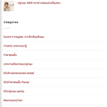
2026
ค่า
ปลูกผม 4000 กราฟ เคสผมร่วงที่รุนแรง
ปลูก
ผม
No
ราคา
Comments
รวม
on
อะไร
ปลูก
บ้าง
ผม
Categories
2026
4000
กราฟ
เคส
ผม
ร่วง
Doctor’s Insights: เจาะลึกเรื่องเส้นผม
ที่
รุนแรง
ข่าวสาร-บทความน่ารู้
ทำตาสองชั้น
บทความศัลยกรรมปลูกผม
รีวิวด้านผิวพรรณและเลเซอร์
รีวิวทำตาสองชั้น Pantip
รีวิวปลูกผม pantip
ศัลยกรรมหน้าอก