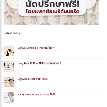
Latest Posts
ปลูกผม Long Hair เหมาะกับใคร?
No
Comments
on
ปลูก
Long Hair FUE vs FUE ต่างกันอย่างไร?
ผม
Long
No
Hair
Comments
เหมาะ
on
กับ
Long
ปลูกผมรอบสอง ราคา 2026
ใคร?
Hair
FUE
No
vs
Comments
FUE
on
ต่าง
ปลูก
ค่าปลูกผม ราคา รวมอะไรบ้าง 2026
กัน
ผม
อย่างไร?
รอบ
No
สอง
Comments
ราคา
on