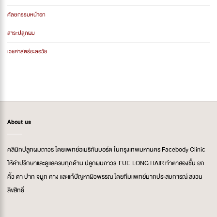
ศัลยกรรมหน้าอก
สาระปลูกผม
เวชศาสตร์ชะลอวัย
About us
คลินิกปลูกผมถาวร โดยแพทย์อเมริกันบอร์ด ในกรุงเทพมหานคร Facebody Clinic
ให้คำปรึกษาและดูแลครบทุกด้าน ปลูกผมถาวร FUE LONG HAIR ทำตาสองชั้น ยก
คิ้ว ตา ปาก จมูก คาง และแก้ปัญหาผิวพรรณ โดยทีมแพทย์มากประสบการณ์ สงวน
ลิขสิทธิ์