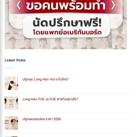
Latest Posts
ปลูกผม Long Hair เหมาะกับใคร?
No
Comments
on
ปลูก
Long Hair FUE vs FUE ต่างกันอย่างไร?
ผม
Long
No
Hair
Comments
เหมาะ
on
กับ
Long
ปลูกผมรอบสอง ราคา 2026
ใคร?
Hair
FUE
No
vs
Comments
FUE
on