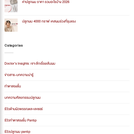
ต่าง
ปลูก
ค่าปลูกผม ราคา รวมอะไรบ้าง 2026
กัน
ผม
อย่างไร?
รอบ
No
สอง
Comments
ราคา
on
2026
ค่า
ปลูกผม 4000 กราฟ เคสผมร่วงที่รุนแรง
ปลูก
ผม
No
ราคา
Comments
รวม
on
อะไร
ปลูก
บ้าง
ผม
Categories
2026
4000
กราฟ
เคส
ผม
ร่วง
Doctor’s Insights: เจาะลึกเรื่องเส้นผม
ที่
รุนแรง
ข่าวสาร-บทความน่ารู้
ทำตาสองชั้น
บทความศัลยกรรมปลูกผม
รีวิวด้านผิวพรรณและเลเซอร์
รีวิวทำตาสองชั้น Pantip
รีวิวปลูกผม pantip