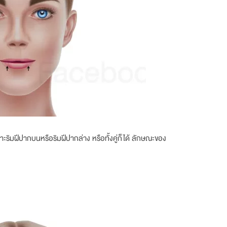
มฝีปากบนหรือริมฝีปากล่าง หรือทั้งคู่ก็ได้ ลักษณะของ