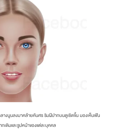
กลางนูนลงมาคล้ายคันศร ริมฝีปากบนดูเชิดขึ้น มองเห็นฟัน
กเดิมและรูปหน้าของแต่ละบุคคล