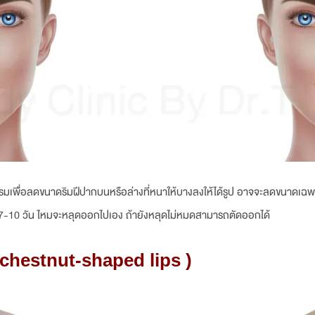
ื่อลดขนาดริมฝีปากบนหรือล่างที่หนาให้บางลงให้ได้รูป อาจจะลดขนาดเฉพาะริ
7-10 วัน ไหมจะหลุดออกไปเอง ถ้ายังหลุดไม่หมดสามารถตัดออกได้
chestnut-shaped lips )