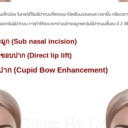
็กน้อย ในกรณีที่ริมฝีปากบนที่ตกลงมาปิดฟันบนจนหมด เวลายิ้ม หรือเวลาพูด
ยกริมฝีปากบน การทำให้ระยะระหว่างปลายจมูกและริมฝีปากบนสั้นลง มี 2 วิธ
จมูก (Sub nasal incision)
อบปาก (Direct lip lift)
บปาก
(Cupid Bow Enhancement)