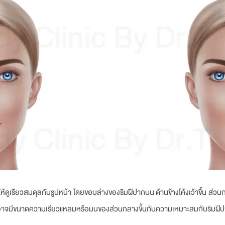
ูเรียวสมดุลกับรูปหน้า โดยขอบล่างของริมฝีปากบน ด้านข้างโค้งเว้าขึ้น ส่วน
าจมีขนาดความเรียวแหลมหรือมนของส่วนกลางขึ้นกับความเหมาะสมกับริมฝีปา