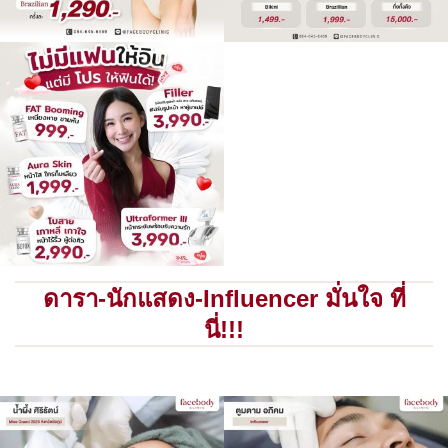
ดารา-นักแสดง-Influencer มั่นใจ ที่
นี่!!!